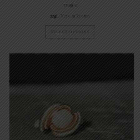
75,00
€
Versandkosten
zzgl.
SELECT OPTIONS