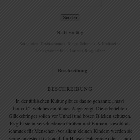
Senden
Nicht vorrätig
Kategorien:
Drahtschmuck
,
Ringe
,
Schmuck- & Kraftsteine
Schlagwörter:
blau
,
Larimar
,
Ring
,
silber
Beschreibung
BESCHREIBUNG
In der türkischen Kultur gibt es das so genannte „mavi
boncuk“, welches ein blaues Auge zeigt. Diese beliebten
Glücksbringer sollen vor Unheil und bösen Blicken schützen.
Es gibt sie in verschiedenen Größen und Formen, sowohl als
Schmuck für Menschen (vor allem kleinen Kindern werden sie
gerne angesteckt) als auch für Häuser, Fahrzeuge oder… nun