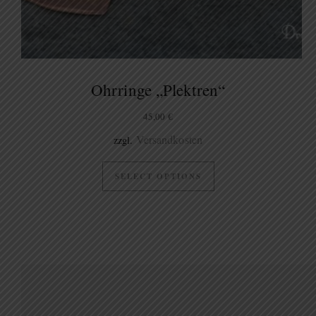
Ohrringe „Plektren“
45,00
€
Versandkosten
zzgl.
SELECT OPTIONS