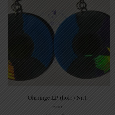
Ohrringe LP (holo) Nr.1
25,00
€