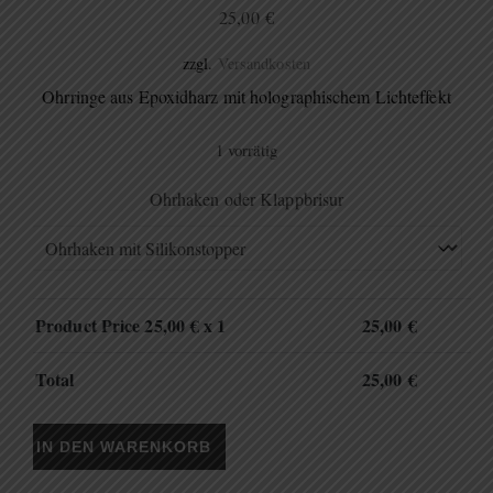
25,00
€
zzgl.
Versandkosten
Ohrringe aus Epoxidharz mit holographischem Lichteffekt
1 vorrätig
Ohrhaken oder Klappbrisur
Product Price
25,00
€ x 1
25,00
€
Total
25,00
€
Ohrringe DJ (holo) Nr.3 Menge
IN DEN WARENKORB