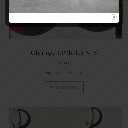
Ohrringe LP (holo) Nr.5
25,00
€
Versandkosten
zzgl.
WEITERLESEN