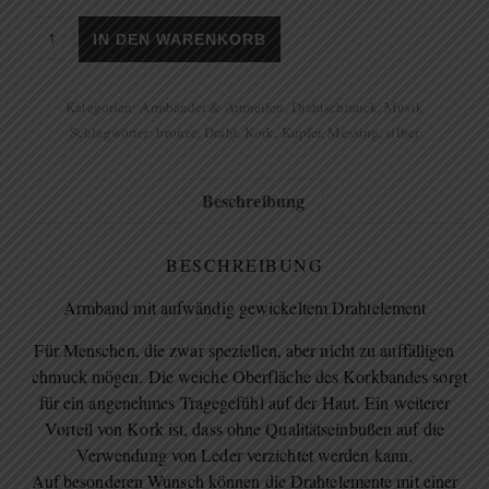
Armband aus Kork Menge
IN DEN WARENKORB
Kategorien:
Armbänder & Armreifen
,
Drahtschmuck
,
Musik
Schlagwörter:
bronze
,
Draht
,
Kork
,
Kupfer
,
Messing
,
silber
Beschreibung
BESCHREIBUNG
Armband mit aufwändig gewickeltem Drahtelement
Für Menschen, die zwar speziellen, aber nicht zu auffälligen
Schmuck mögen. Die weiche Oberfläche des Korkbandes sorgt
für ein angenehmes Tragegefühl auf der Haut. Ein weiterer
Vorteil von Kork ist, dass ohne Qualitätseinbußen auf die
Verwendung von Leder verzichtet werden kann.
Auf besonderen Wunsch können die Drahtelemente mit einer