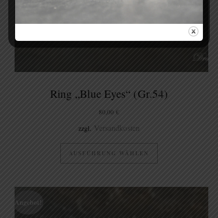
Ring „Blue Eyes“ (Gr.54)
80,00
€
Versandkosten
zzgl.
AUSFÜHRUNG WÄHLEN
Angebot!