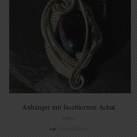
Anhänger mit facettiertem Achat
75,00
€
Versandkosten
zzgl.