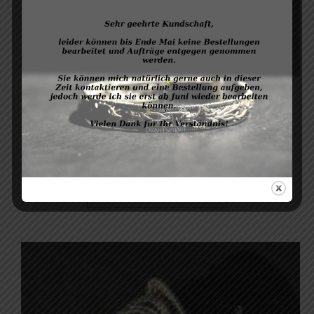
Elfenschmuck
45,00
€
Versandkosten
zzgl.
AUSFÜHRUNG WÄHLEN