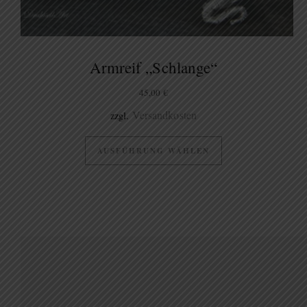
Armreif „Schlange“
45,00
€
Versandkosten
zzgl.
AUSFÜHRUNG WÄHLEN