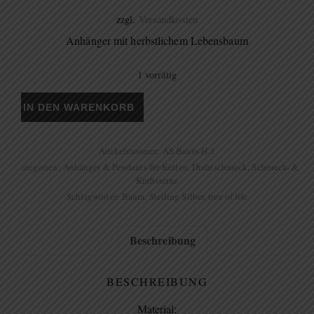
zzgl.
Versandkosten
Anhänger mit herbstlichem Lebensbaum
1 vorrätig
Lebensbaum "Herbst" Menge
IN DEN WARENKORB
Artikelnummer:
AS.Baum-H.1
Kategorien:
Anhänger & Pendants für Ketten
,
Drahtschmuck
,
Schmuck- &
Kraftsteine
Schlagwörter:
Baum
,
Sterling Silber
,
tree of life
Beschreibung
BESCHREIBUNG
Material: