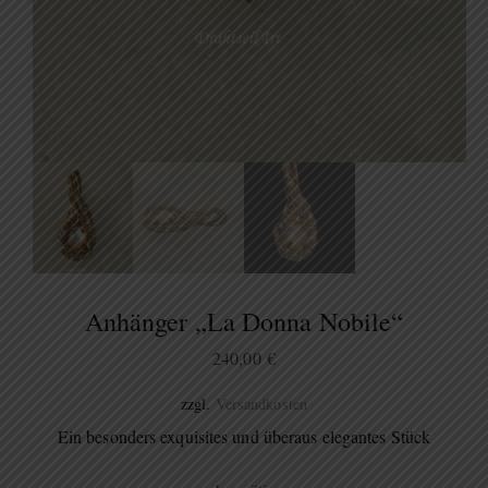
Anhänger „La Donna Nobile“
240,00
€
zzgl.
Versandkosten
Ein besonders exquisites und überaus elegantes Stück