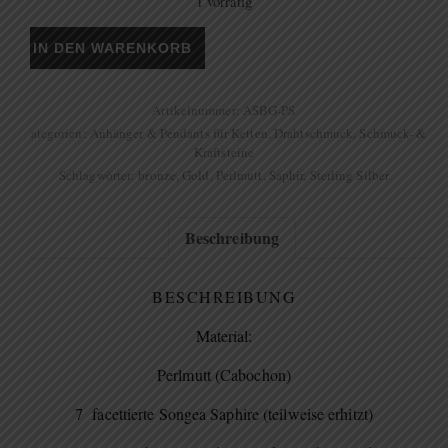
1 vorrätig
Anhänger "La donna nobile" Menge
IN DEN WARENKORB
Artikelnummer:
ASBG-PS
Kategorien:
Anhänger & Pendants für Ketten
,
Drahtschmuck
,
Schmuck- &
Kraftsteine
Schlagwörter:
bronze
,
Gold
,
Perlmutt
,
Saphir
,
Sterling Silber
Beschreibung
BESCHREIBUNG
Material:
Perlmutt (Cabochon)
7 facettierte Songea Saphire (teilweise erhitzt)