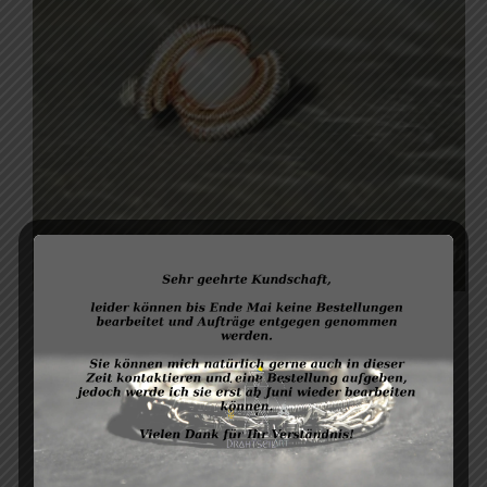
Ring „Mutter des Meeres“
80,00
€
Versandkosten
zzgl.
WEITERLESEN