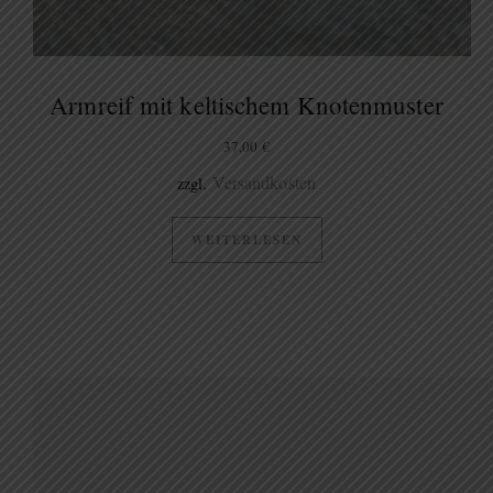
Armreif mit keltischem Knotenmuster
37,00
€
Versandkosten
zzgl.
WEITERLESEN