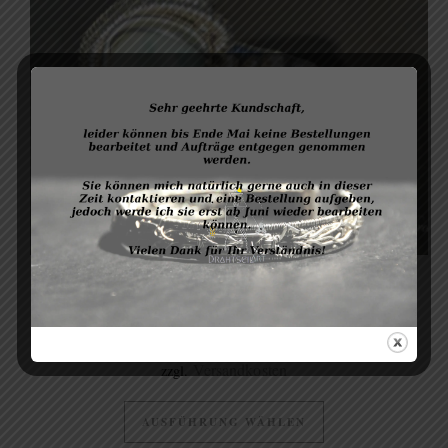
Ring „Blue Eyes“ (Gr.54)
80,00
€
Versandkosten
zzgl.
AUSFÜHRUNG WÄHLEN