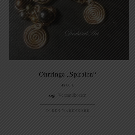
Ohrringe „Spiralen“
48,00
€
Versandkosten
zzgl.
IN DEN WARENKORB