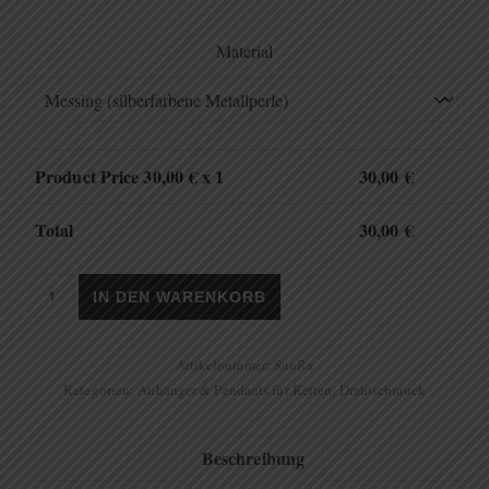
Material
Product Price
30,00
€ x 1
30,00
€
Total
30,00
€
Anhänger "Kleine Sonnen" Menge
IN DEN WARENKORB
Artikelnummer:
SunRa
Kategorien:
Anhänger & Pendants für Ketten
,
Drahtschmuck
Beschreibung