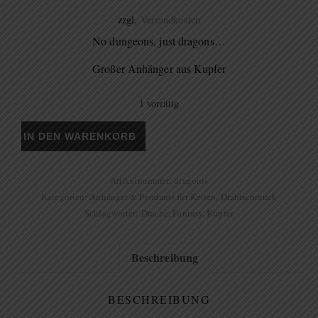
zzgl.
Versandkosten
No dungeons, just dragons…
Großer Anhänger aus Kupfer
1 vorrätig
Anhänger "Fliegender Drache" Menge
IN DEN WARENKORB
Artikelnummer:
dragonis
Kategorien:
Anhänger & Pendants für Ketten
,
Drahtschmuck
Schlagwörter:
Drache
,
Fantasy
,
Kupfer
Beschreibung
BESCHREIBUNG