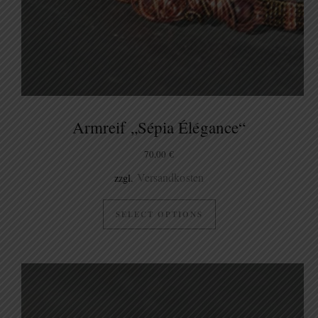
Armreif „Sépia Élégance“
70,00
€
Versandkosten
zzgl.
SELECT OPTIONS